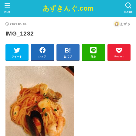
あずきんぐ.com
MENU
SEARCH
2021.05.06
あずき
IMG_1232
ツイート
シェア
はてブ
送る
Pocket