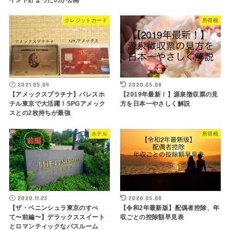
クレジットカード
所得税
2021.05.09
2020.05.08
【アメックスプラチナ】パレスホ
【2019年最新！】源泉徴収票の見
テル東京で大活躍！SPGアメック
方を日本一やさしく解説
スとの2枚持ちが最強
ホテル
所得税
2020.11.23
2020.05.08
【ザ・ペニンシュラ東京のすべ
【令和2年最新版】配偶者控除、年
て〜前編〜】デラックススイート
収ごとの控除額早見表
とロマンティックなバスルーム