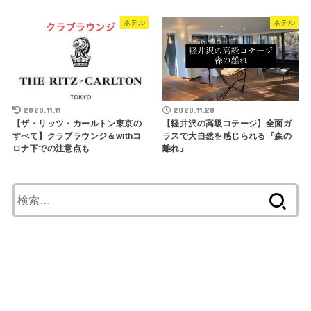
ホテル
ホテル
2020.11.11
2020.11.20
【ザ・リッツ・カールトン東京の
【軽井沢の高級コテージ】全面ガ
すべて】クラブラウンジ＆withコ
ラスで大自然を感じられる『森の
ロナ下での注意点も
離れ』
検
索
: