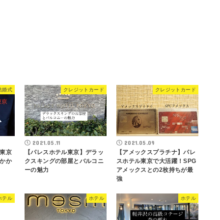
結婚式
クレジットカード
クレジットカード
2021.05.11
2021.05.09
東京
【パレスホテル東京】デラッ
【アメックスプラチナ】パレ
かか
クスキングの部屋とバルコニ
スホテル東京で大活躍！SPG
ーの魅力
アメックスとの2枚持ちが最
強
ホテル
ホテル
ホテル