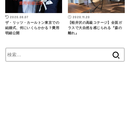
2020.08.07
2020.11.20
ザ・リッツ・カールトン東京での
【軽井沢の高級コテージ】全面ガ
結婚式、何にいくらかかる？費用
ラスで大自然を感じられる『森の
明細公開
離れ』
検
索
: