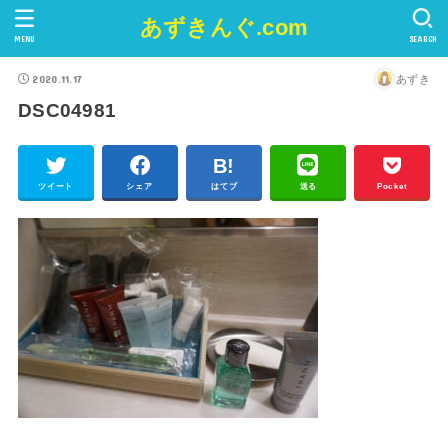
あずきんぐ.com
MENU
SEARCH
2020.11.17
あずき
DSC04981
ツイート
シェア
はてブ
送る
Pocket