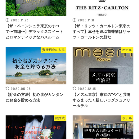
2020.11.23
2020.11.11
【ザ・ペニンシュラ東京のすべ
【ザ・リッツ・カールトン東京の
て〜前編〜】デラックススイート
すべて】幸せを運ぶ胡蝶蘭はリッ
とロマンティックなバスルーム
ツ・カールトンの顔だ
資産形成の方法
ホテル
2020.05.08
2020.12.15
【貯金の方法】初心者がカンタン
【メズム東京】東京の”今“と共鳴
にお金を貯める方法
するまったく新しいラグジュアリ
ーホテル
結婚式
ホテル