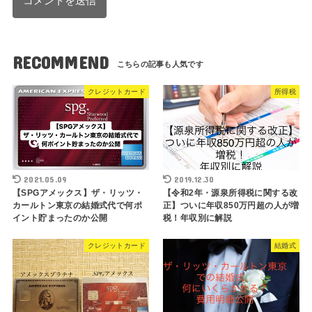
RECOMMEND
クレジットカード
所得税
2021.05.09
2019.12.30
【SPGアメックス】ザ・リッツ・
【令和2年・源泉所得税に関する改
カールトン東京の結婚式代で何ポ
正】ついに年収850万円超の人が増
イント貯まったのか公開
税！年収別に解説
クレジットカード
結婚式