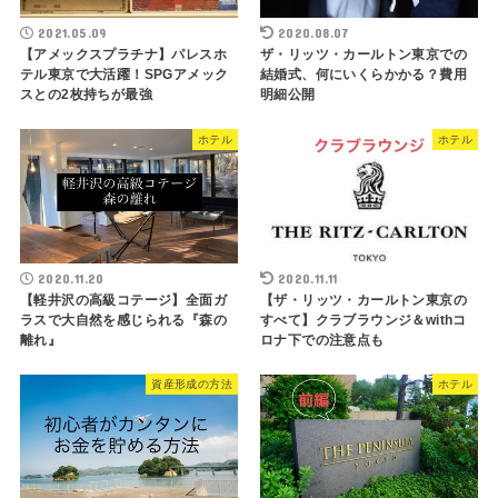
2021.05.09
2020.08.07
【アメックスプラチナ】パレスホ
ザ・リッツ・カールトン東京での
テル東京で大活躍！SPGアメック
結婚式、何にいくらかかる？費用
スとの2枚持ちが最強
明細公開
ホテル
ホテル
2020.11.20
2020.11.11
【軽井沢の高級コテージ】全面ガ
【ザ・リッツ・カールトン東京の
ラスで大自然を感じられる『森の
すべて】クラブラウンジ＆withコ
離れ』
ロナ下での注意点も
資産形成の方法
ホテル