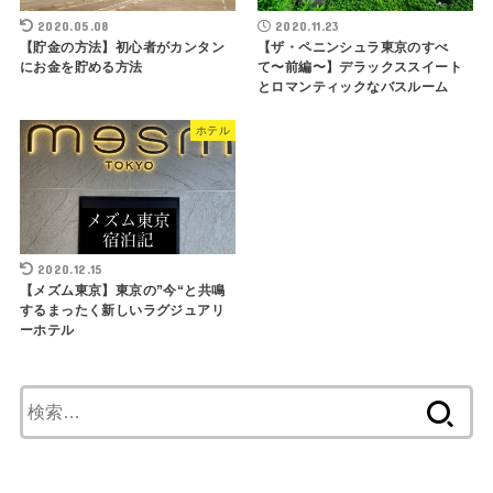
2020.05.08
2020.11.23
【貯金の方法】初心者がカンタン
【ザ・ペニンシュラ東京のすべ
にお金を貯める方法
て〜前編〜】デラックススイート
とロマンティックなバスルーム
ホテル
2020.12.15
【メズム東京】東京の”今“と共鳴
するまったく新しいラグジュアリ
ーホテル
検
索
: