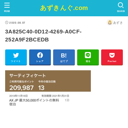
あずきんぐ.com
MENU
SEARCH
2020.08.07
あずき
3A825C40-0D12-4269-A0CF-
252A9F2BCEDB
ツイート
シェア
はてブ
送る
Pocket