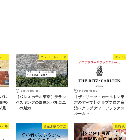
カード
クレジットカード
ホテル
2021.05.11
2020.11.04
パレ
【パレスホテル東京】デラッ
【ザ・リッツ・カールトン東
SPG
クスキングの部屋とバルコニ
京のすべて】クラブフロア宿
が最
ーの魅力
泊～クラブタワーデラックス
ルーム～
ホテル
資産形成の方法
所得税