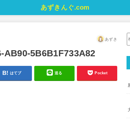
あずきんぐ.com
あずき
6-AB90-5B6B1F733A82
はてブ
送る
Pocket