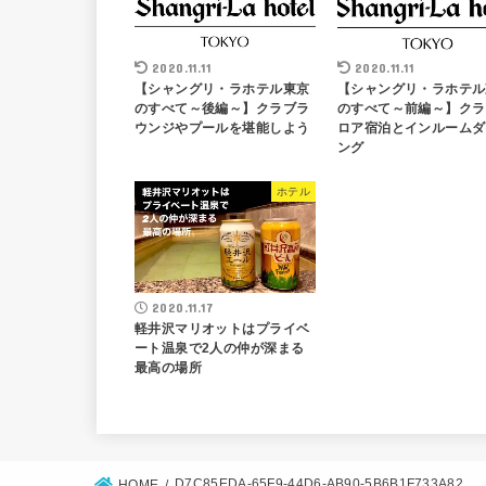
2020.11.11
2020.11.11
【シャングリ・ラホテル東京
【シャングリ・ラホテル
のすべて～後編～】クラブラ
のすべて～前編～】クラ
ウンジやプールを堪能しよう
ロア宿泊とインルームダ
ング
ホテル
2020.11.17
軽井沢マリオットはプライベ
ート温泉で2人の仲が深まる
最高の場所
D7C85EDA-65F9-44D6-AB90-5B6B1F733A82
HOME