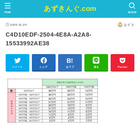
あずきんぐ.com
MENU
SEARCH
2019.12.29
あずき
C4D10EDF-2504-4E8A-A2A8-
15533992AE38
ツイート
シェア
はてブ
送る
Pocket