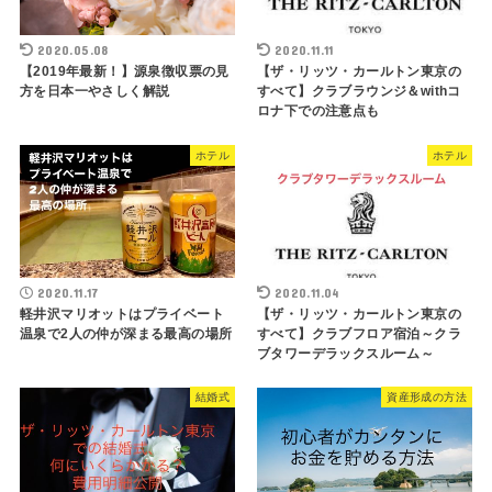
2020.05.08
2020.11.11
【2019年最新！】源泉徴収票の見
【ザ・リッツ・カールトン東京の
方を日本一やさしく解説
すべて】クラブラウンジ＆withコ
ロナ下での注意点も
ホテル
ホテル
2020.11.17
2020.11.04
軽井沢マリオットはプライベート
【ザ・リッツ・カールトン東京の
温泉で2人の仲が深まる最高の場所
すべて】クラブフロア宿泊～クラ
ブタワーデラックスルーム～
結婚式
資産形成の方法