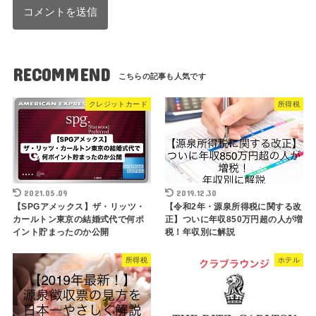
RECOMMEND
クレジットカード
所得税
2021.05.09
2019.12.30
【SPGアメックス】ザ・リッツ・
【令和2年・源泉所得税に関する改
カールトン東京の結婚式代で何ポ
正】ついに年収850万円超の人が増
イント貯まったのか公開
税！年収別に解説
所得税
ホテル