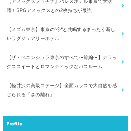
【アメックスプラチナ】パレスホテル東京で大活
躍！SPGアメックスとの2枚持ちが最強
【メズム東京】東京の”今“と共鳴するまったく新し
いラグジュアリーホテル
【ザ・ペニンシュラ東京のすべて〜前編〜】デラッ
クススイートとロマンティックなバスルーム
【軽井沢の高級コテージ】全面ガラスで大自然を感
じられる『森の離れ』
Profile