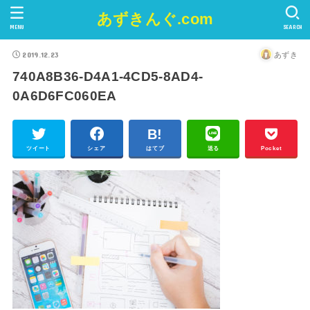
あずきんぐ.com
MENU
SEARCH
2019.12.23
あずき
740A8B36-D4A1-4CD5-8AD4-
0A6D6FC060EA
ツイート
シェア
はてブ
送る
Pocket