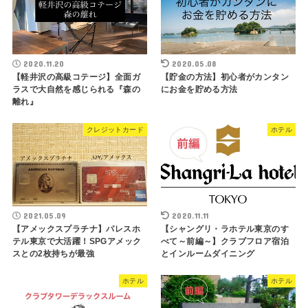
2020.11.20
2020.05.08
【軽井沢の高級コテージ】全面ガ
【貯金の方法】初心者がカンタン
ラスで大自然を感じられる『森の
にお金を貯める方法
離れ』
クレジットカード
ホテル
2021.05.09
2020.11.11
【アメックスプラチナ】パレスホ
【シャングリ・ラホテル東京のす
テル東京で大活躍！SPGアメック
べて～前編～】クラブフロア宿泊
スとの2枚持ちが最強
とインルームダイニング
ホテル
ホテル