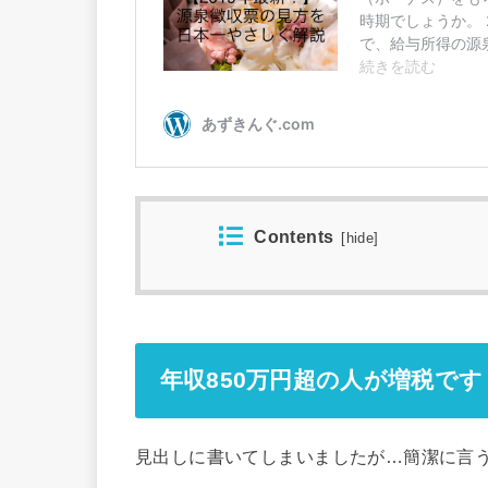
Contents
[
hide
]
年収850万円超の人が増税です
見出しに書いてしまいましたが…簡潔に言う