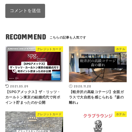
RECOMMEND
クレジットカード
ホテル
2021.05.09
2020.11.20
【SPGアメックス】ザ・リッツ・
【軽井沢の高級コテージ】全面ガ
カールトン東京の結婚式代で何ポ
ラスで大自然を感じられる『森の
イント貯まったのか公開
離れ』
クレジットカード
ホテル