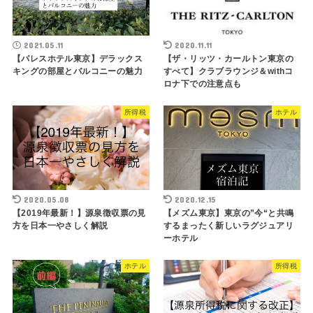
2021.05.11
2020.11.11
【パレスホテル東京】デラックス
【ザ・リッツ・カールトン東京の
キングの部屋とバルコニーの魅力
すべて】クラブラウンジ＆withコ
ロナ下での注意点も
所得税
ホテル
2020.05.08
2020.12.15
【2019年最新！】源泉徴収票の見
【メズム東京】東京の”今“と共鳴
方を日本一やさしく解説
するまったく新しいラグジュアリ
ーホテル
ホテル
所得税