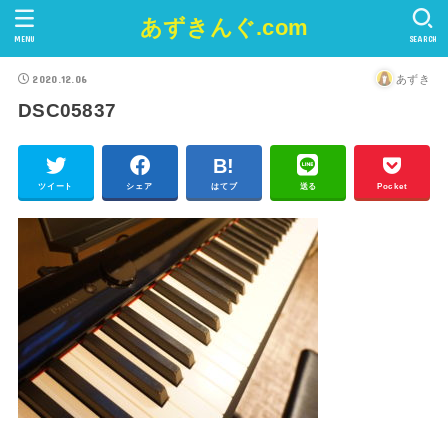
あずきんぐ.com
MENU
SEARCH
2020.12.06
あずき
DSC05837
ツイート
シェア
はてブ
送る
Pocket