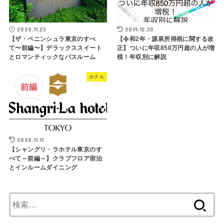
2020.11.23
2019.12.30
【ザ・ペニンシュラ東京のすべ
【令和2年・源泉所得税に関する改
て〜前編〜】デラックススイート
正】ついに年収850万円超の人が増
とロマンティックなバスルーム
税！年収別に解説
ホテル
2020.11.11
【シャングリ・ラホテル東京のす
べて～前編～】クラブフロア宿泊
とインルームダイニング
検
索