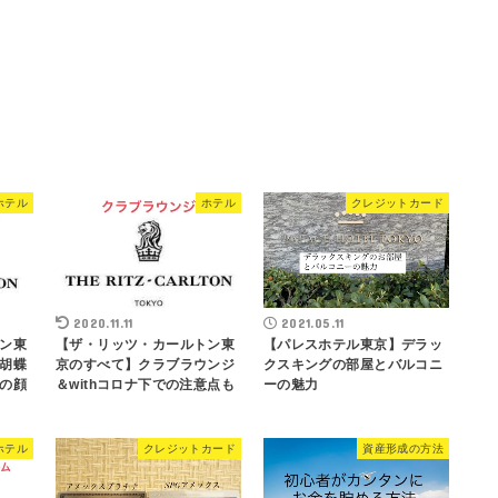
ホテル
ホテル
クレジットカード
2020.11.11
2021.05.11
ン東
【ザ・リッツ・カールトン東
【パレスホテル東京】デラッ
胡蝶
京のすべて】クラブラウンジ
クスキングの部屋とバルコニ
の顔
＆withコロナ下での注意点も
ーの魅力
ホテル
クレジットカード
資産形成の方法