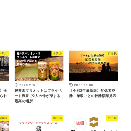
ホテル
ホテル
所得税
2020.11.17
2020.05.08
】全
軽井沢マリオットはプライベ
【令和2年最新版】配偶者控
られ
ート温泉で2人の仲が深まる
除、年収ごとの控除額早見表
最高の場所
所得税
ホテル
ホテル