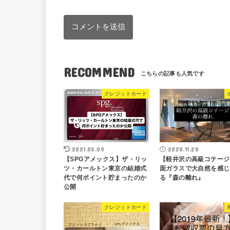
RECOMMEND
クレジットカード
2021.05.09
2020.11.20
【SPGアメックス】ザ・リッ
【軽井沢の高級コテージ
ツ・カールトン東京の結婚式
面ガラスで大自然を感じ
代で何ポイント貯まったのか
る『森の離れ』
公開
クレジットカード