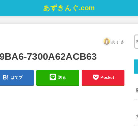
あずきんぐ.com
あずき
-9BA6-7300A62ACB63
はてブ
送る
Pocket