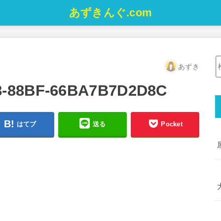
あずきんぐ.com
あずき
8-88BF-66BA7B7D2D8C
はてブ
送る
Pocket