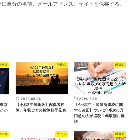
ーに自分の名前、メールアドレス、サイトを保存する。
結婚式
所得税
所得税
2020.05.08
2019.12.30
東京
【令和2年最新版】配偶者控
【令和2年・源泉所得税に関
かか
除、年収ごとの控除額早見表
する改正】ついに年収850万
円超の人が増税！年収別に解
説
ホテル
ホテル
所得税