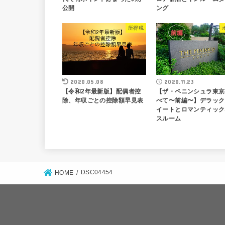
公開
ング
所得税
2020.05.08
2020.11.23
【令和2年最新版】配偶者控
【ザ・ペニンシュラ東京
除、年収ごとの控除額早見表
べて〜前編〜】デラック
イートとロマンティック
スルーム
DSC04454
HOME