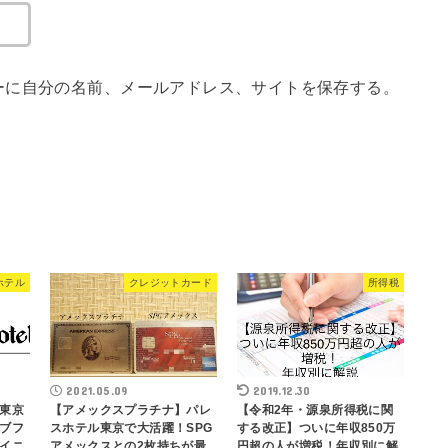
ーに自分の名前、メールアドレス、サイトを保存する。
ホテル
クレジットカード
所得税
2021.05.09
2019.12.30
東京
【アメックスプラチナ】パレ
【令和2年・源泉所得税に関
ブフ
スホテル東京で大活躍！SPG
する改正】ついに年収850万
イニ
アメックスとの2枚持ちが最
円超の人が増税！年収別に解