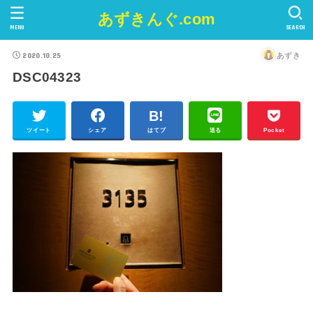
あずきんぐ.com
MENU
SEARCH
2020.10.25
あずき
DSC04323
ツイート
シェア
はてブ
送る
Pocket