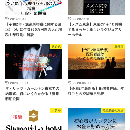
2019.12.30
2020.12.15
【令和2年・源泉所得税に関する改
【メズム東京】東京の”今“と共鳴
正】ついに年収850万円超の人が増
するまったく新しいラグジュアリ
税！年収別に解説
ーホテル
結婚式
所得税
2020.08.07
2020.05.08
ザ・リッツ・カールトン東京での
【令和2年最新版】配偶者控除、年
結婚式、何にいくらかかる？費用
収ごとの控除額早見表
明細公開
ホテル
資産形成の方法