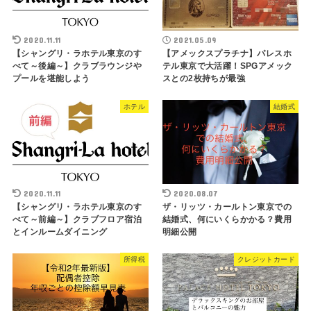
2020.11.11
2021.05.09
【シャングリ・ラホテル東京のす
【アメックスプラチナ】パレスホ
べて～後編～】クラブラウンジや
テル東京で大活躍！SPGアメック
プールを堪能しよう
スとの2枚持ちが最強
ホテル
結婚式
2020.11.11
2020.08.07
【シャングリ・ラホテル東京のす
ザ・リッツ・カールトン東京での
べて～前編～】クラブフロア宿泊
結婚式、何にいくらかかる？費用
とインルームダイニング
明細公開
所得税
クレジットカード