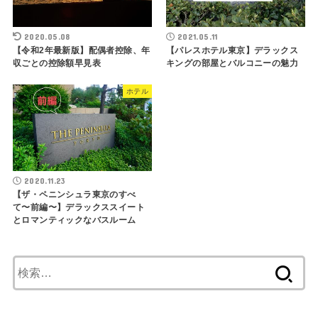
2020.05.08
2021.05.11
【令和2年最新版】配偶者控除、年
【パレスホテル東京】デラックス
収ごとの控除額早見表
キングの部屋とバルコニーの魅力
ホテル
2020.11.23
【ザ・ペニンシュラ東京のすべ
て〜前編〜】デラックススイート
とロマンティックなバスルーム
検
索
: