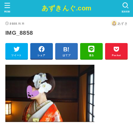
あずきんぐ.com
MENU
SEARCH
2020.11.11
あずき
IMG_8858
ツイート
シェア
はてブ
送る
Pocket