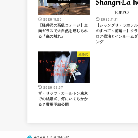
2020.11.20
2020.11.11
【軽井沢の高級コテージ】全
【シャングリ・ラホテル
面ガラスで大自然を感じられ
のすべて～前編～】クラ
る『森の離れ』
ロア宿泊とインルームダ
ング
結婚式
2020.08.07
ザ・リッツ・カールトン東京
での結婚式、何にいくらかか
る？費用明細公開
DSC04682
HOME