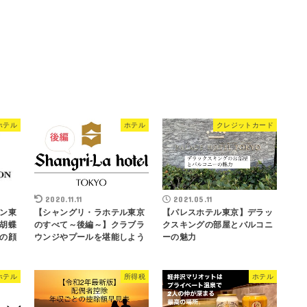
ホテル
ホテル
クレジットカード
2020.11.11
2021.05.11
ン東
【シャングリ・ラホテル東京
【パレスホテル東京】デラッ
胡蝶
のすべて～後編～】クラブラ
クスキングの部屋とバルコニ
の顔
ウンジやプールを堪能しよう
ーの魅力
ホテル
所得税
ホテル