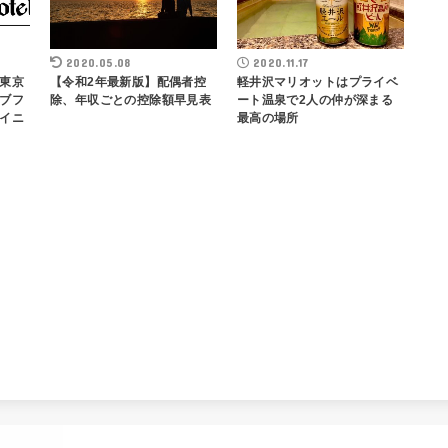
2020.05.08
2020.11.17
東京
【令和2年最新版】配偶者控
軽井沢マリオットはプライベ
ブフ
除、年収ごとの控除額早見表
ート温泉で2人の仲が深まる
イニ
最高の場所