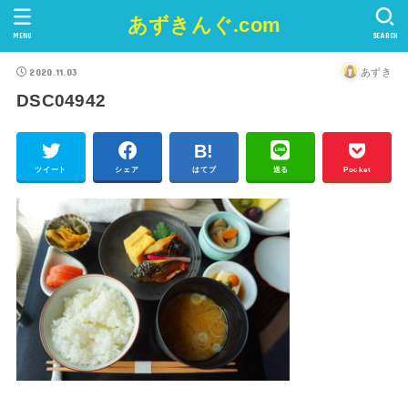
あずきんぐ.com
MENU
SEARCH
2020.11.03
あずき
DSC04942
ツイート
シェア
はてブ
送る
Pocket