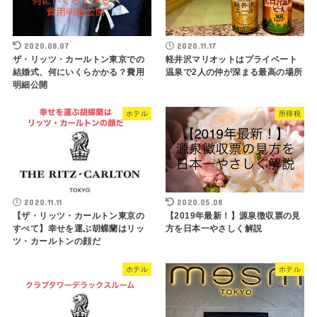
2020.08.07
2020.11.17
ザ・リッツ・カールトン東京での
軽井沢マリオットはプライベート
結婚式、何にいくらかかる？費用
温泉で2人の仲が深まる最高の場所
明細公開
ホテル
所得税
2020.11.11
2020.05.08
【ザ・リッツ・カールトン東京の
【2019年最新！】源泉徴収票の見
すべて】幸せを運ぶ胡蝶蘭はリッ
方を日本一やさしく解説
ツ・カールトンの顔だ
ホテル
ホテル