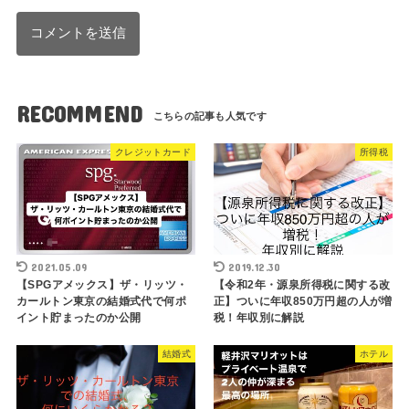
RECOMMEND
クレジットカード
所得税
2021.05.09
2019.12.30
【SPGアメックス】ザ・リッツ・
【令和2年・源泉所得税に関する改
カールトン東京の結婚式代で何ポ
正】ついに年収850万円超の人が増
イント貯まったのか公開
税！年収別に解説
結婚式
ホテル