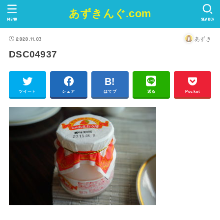
あずきんぐ.com
MENU
SEARCH
2020.11.03
あずき
DSC04937
ツイート
シェア
はてブ
送る
Pocket