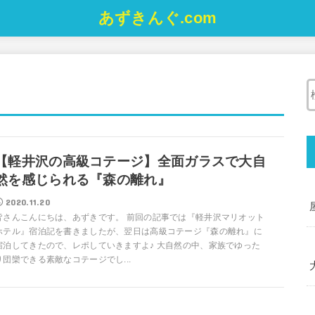
あずきんぐ.com
【軽井沢の高級コテージ】全面ガラスで大自
然を感じられる『森の離れ』
2020.11.20
皆さんこんにちは、あずきです。 前回の記事では『軽井沢マリオット
ホテル』宿泊記を書きましたが、翌日は高級コテージ『森の離れ』に
宿泊してきたので、レポしていきますよ♪ 大自然の中、家族でゆった
り団欒できる素敵なコテージでし...