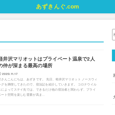
あずきんぐ.com
軽井沢マリオットはプライベート温泉で2人
の仲が深まる最高の場所
2020.11.17
皆さんこんにちは、あずきです。 先日、軽井沢マリオット ノースウィ
ングを満喫してきたので、宿泊記を紹介していきます。 コロナウイル
スによってステイ先では、できるだけ他の宿泊者と関わらず、プライ
ベート空間を楽しむ需要が高ま...