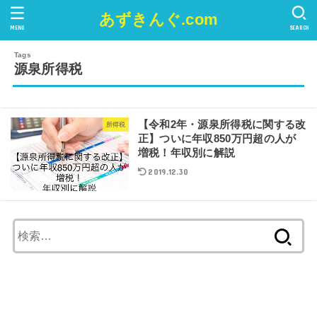
あずきんぐ.com
MENU
SEARCH
源泉所得税
【令和2年・源泉所得税に関する改
所得税
正】ついに年収850万円超の人が
増税！年収別に解説
2019.12.30
検
索
: