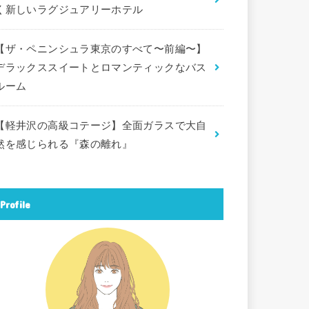
く新しいラグジュアリーホテル
【ザ・ペニンシュラ東京のすべて〜前編〜】
デラックススイートとロマンティックなバス
ルーム
【軽井沢の高級コテージ】全面ガラスで大自
然を感じられる『森の離れ』
Profile