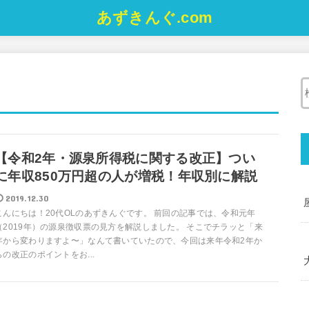
あずきんぐ.com
【令和2年・源泉所得税に関する改正】つい
に年収850万円超の人が増税！年収別に解説
2019.12.30
こんにちは！20代OLのあずきんぐです。 前回の記事では、令和元年
（2019年）の源泉徴収票の見方を解説しました。 そこでチラッと「来
年から変わりますよ〜」なんて書いていたので、今回は来年令和2年か
らの改正のポイントをお...