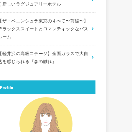
く新しいラグジュアリーホテル
【ザ・ペニンシュラ東京のすべて〜前編〜】
デラックススイートとロマンティックなバス
ルーム
【軽井沢の高級コテージ】全面ガラスで大自
然を感じられる『森の離れ』
Profile